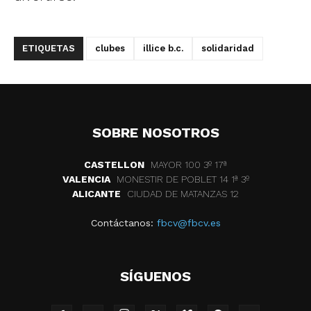
ETIQUETAS
clubes
illice b.c.
solidaridad
SOBRE NOSOTROS
CASTELLON
MAYOR 100 3º 17ª
VALENCIA
MONESTIR DE POBLET 14 1ª 3º
ALICANTE
CIUDAD DE MATANZAS 12
Contáctanos:
fbcv@fbcv.es
SÍGUENOS