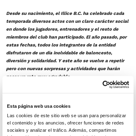
Desde su nacimiento, el Illice B.C. ha celebrado cada
temporada diversos actos con un claro carácter social
en donde los jugadores, entrenadores y el resto de
miembros del club han participado. El año pasado, por
estas fechas, todos los integrantes de la entidad
disfrutaron de un día inolvidable de baloncesto,
diversión y solidaridad. Y este año se vuelve a repetir
pero con nuevas sorpresas y actividades que harán
pasar un rato muy agradable.
Coincidiendo con los días de Navidad, el Club ha
organizado para el jueves
27 de diciembre
el
II Día del
Baloncesto Solidario
. Desde las 16´15 y hasta las 21
Esta página web usa cookies
´30 h., en el Pabellón del Toscar se vivirá un día de
Las cookies de este sitio web se usan para personalizar
baloncesto donde el único requisito para participar es
el contenido y los anuncios, ofrecer funciones de redes
que los asistentes lleven un mínimo de 1 kg. de
sociales y analizar el tráfico. Además, compartimos
alimento o la cantidad de alimentos que puedan, y/o