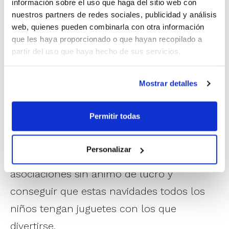
información sobre el uso que haga del sitio web con
juguetes que estén nuevos o seminuevos.
nuestros partners de redes sociales, publicidad y análisis
web, quienes pueden combinarla con otra información
El objetivo es solidarizarse con los más
que les haya proporcionado o que hayan recopilado a
necesitados de la ciudad de Elche, por lo
partir del uso que haya hecho de sus servicios.
que la recogida de alimentos se destinará
Mostrar detalles
de nuevo al Comedor Social de Carrús, y
así ayudarles a paliar diferentes
Permitir todas
necesidades materiales. Los juguetes, se
entregarán a una entidad que a su vez los
Personalizar
distribuirán entre las diferentes
asociaciones sin ánimo de lucro y
conseguir que estas navidades todos los
niños tengan juguetes con los que
divertirse.