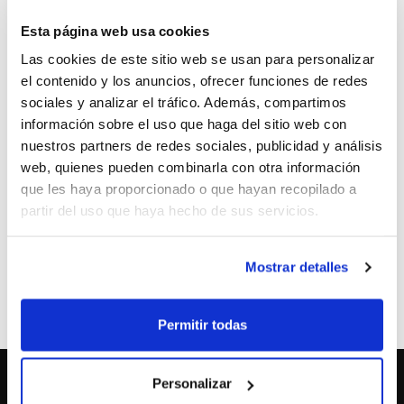
Esta página web usa cookies
El próximo día 29 de diciembre a las 19´00 horas, el C.P.
Las cookies de este sitio web se usan para personalizar
Martínez Valls celebrará un partido benéfico entre su
el contenido y los anuncios, ofrecer funciones de redes
equipo de 1ª División Masculina y el C.B. Paterna, a
sociales y analizar el tráfico. Además, compartimos
beneficio de ADIEM (Asociación de Enfermos Mentales
información sobre el uso que haga del sitio web con
de Ontinyent) y de AFAO (Asociación de Familiares y
nuestros partners de redes sociales, publicidad y análisis
Amigos de Enfermos de Alzheimer), una iniciativa en la
web, quienes pueden combinarla con otra información
colaborará la FBCV.
que les haya proporcionado o que hayan recopilado a
El encuentro se celebrará en el Polideportivo de
partir del uso que haya hecho de sus servicios.
Ontinyent.
Mostrar detalles
ETIQUETAS
clubes
c.p. martinez valls
solidaridad
Permitir todas
Personalizar