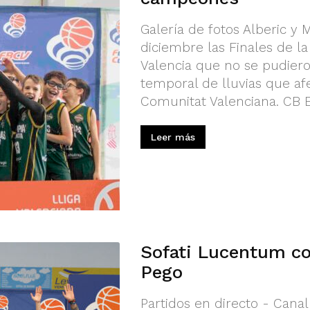
Galería de fotos Alberic y
diciembre las Finales de la
Valencia que no se pudier
temporal de lluvias que af
Comunitat Valenciana. CB Es
Leer más
Sofati Lucentum co
Pego
Partidos en directo - Cana