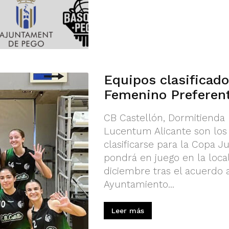
Equipos clasificado
Femenino Preferen
CB Castellón, Dormitienda E
Lucentum Alicante son los
clasificarse para la Copa 
pondrá en juego en la local
diciembre tras el acuerdo 
Ayuntamiento...
Leer más