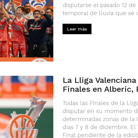
disputarse el pasado 12 d
temporal de lluvia que se vi
Leer más
La Lliga Valencian
Finales en Alberic,
Todas las Finales de la Ll
disputar en su momento de
determinadas zonas de la 
días 7 y 8 de diciembre. El
Final pendiente de la edició