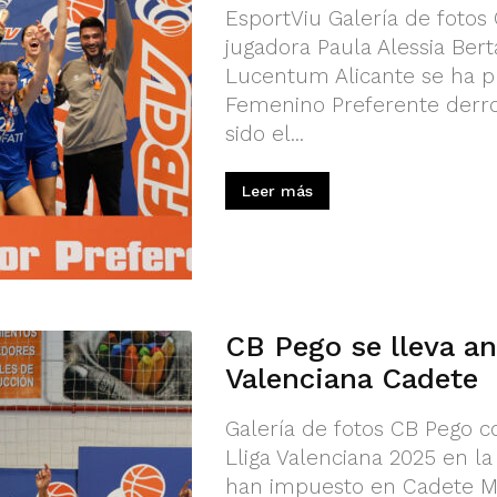
EsportViu Galería de fotos 
jugadora Paula Alessia Bert
Lucentum Alicante se ha 
Femenino Preferente derro
sido el...
Leer más
CB Pego se lleva an
Valenciana Cadete
Galería de fotos CB Pego 
Lliga Valenciana 2025 en la 
han impuesto en Cadete Ma