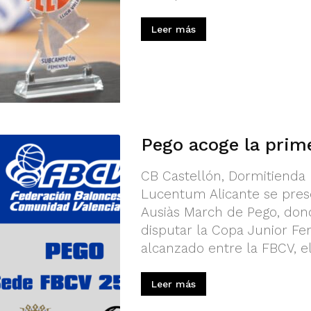
Leer más
Pego acoge la prim
CB Castellón, Dormitienda E
Lucentum Alicante se prese
Ausiàs March de Pego, dond
disputar la Copa Junior Fe
alcanzado entre la FBCV, el.
Leer más