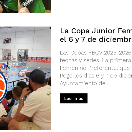
La Copa Junior Fem
el 6 y 7 de diciemb
Las Copas FBCV 2025-2026 
fechas y sedes. La primera
Femenino Preferente, que s
Pego los días 6 y 7 de dici
Ayuntamiento de...
Leer más