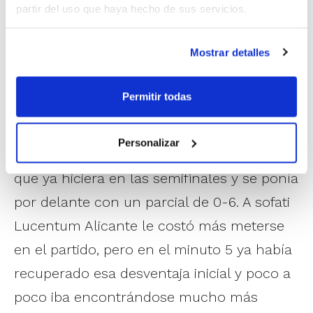
partir del uso que haya hecho de sus servicios.
Mostrar detalles
Los dos equipos llegaban a la gran final de
este domingo después de superar en el
Permitir todas
cruce de semifinales a CB Castellón y
Dormitienda Escolapias. CBM Benifaió
Personalizar
Alvinox repetía la buena salida a cancha
que ya hiciera en las semifinales y se ponía
por delante con un parcial de 0-6. A sofati
Lucentum Alicante le costó más meterse
en el partido, pero en el minuto 5 ya había
recuperado esa desventaja inicial y poco a
poco iba encontrándose mucho más