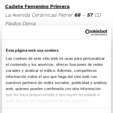
Cadete Femenino Primera
La Avenida Cerámicas Petrer
68
–
57
CD
Paidos Denia
MVP: Sara Llorca (CD Paidos Denia)
Con un parcial de 30-10 en el cuarto
periodo, La Avenida Cerámicas Petrer le dio
Esta página web usa cookies
la vuelta a un partido complicado ante el
Las cookies de este sitio web se usan para personalizar
el contenido y los anuncios, ofrecer funciones de redes
buen hacer del CD Paidos Denia, que
sociales y analizar el tráfico. Además, compartimos
entraba con ventaja a esos últimos
información sobre el uso que haga del sitio web con
nuestros partners de redes sociales, publicidad y análisis
minutos pero que se vio sorprendido por el
web, quienes pueden combinarla con otra información
sprint final de las jugadoras de Petrer.
que les haya proporcionado o que hayan recopilado a
partir del uso que haya hecho de sus servicios.
Infantil Masculino Primera