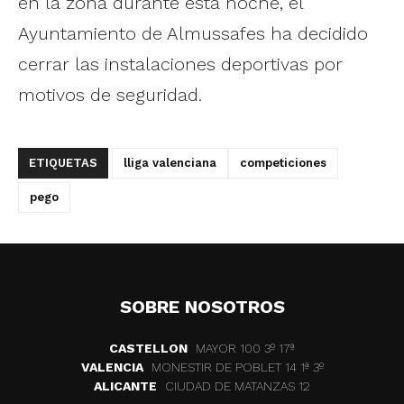
en la zona durante esta noche, el
Ayuntamiento de Almussafes ha decidido
cerrar las instalaciones deportivas por
motivos de seguridad.
ETIQUETAS
lliga valenciana
competiciones
pego
SOBRE NOSOTROS
CASTELLON
MAYOR 100 3º 17ª
VALENCIA
MONESTIR DE POBLET 14 1ª 3º
ALICANTE
CIUDAD DE MATANZAS 12