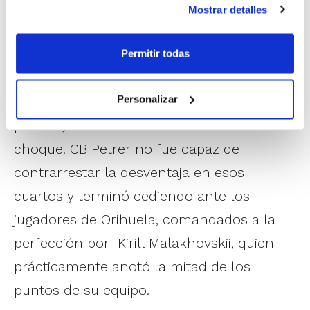
CB Airsat Orihuela Costa
80
–
40
CB
Mostrar detalles
Petrer
MVP: Kirill Malakhovskii (CB Airsat Orihuela
Permitir todas
Costa)
Personalizar
El inicio de cada mitad de partido (1º y 5º
periodo) fue clave en el desarrollo del
choque. CB Petrer no fue capaz de
contrarrestar la desventaja en esos
cuartos y terminó cediendo ante los
jugadores de Orihuela, comandados a la
perfección por Kirill Malakhovskii, quien
prácticamente anotó la mitad de los
puntos de su equipo.