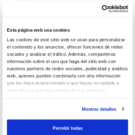
EDICIÓN ALICANTE
Jueves 9 de octubre – Monóvar
Esta página web usa cookies
10:00 h. Junior Masculino Segunda: Muro
Las cookies de este sitio web se usan para personalizar
Bàsquet / CD Paidos Denia
el contenido y los anuncios, ofrecer funciones de redes
12:00 h. Junior Masculino Primera: Adesavi
sociales y analizar el tráfico. Además, compartimos
información sobre el uso que haga del sitio web con
/ CB Pego
nuestros partners de redes sociales, publicidad y análisis
17:00 h. Senior Masculino Segunda: Denia
web, quienes pueden combinarla con otra información
Bàsquet / CB Banyeres
que les haya proporcionado o que hayan recopilado a
partir del uso que haya hecho de sus servicios.
19:00 h. Senior Masculino Primera: TSA
Construcciones Teixereta / CB Jorge Juan
Mostrar detalles
B
Permitir todas