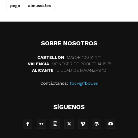
pego
almussafes
SOBRE NOSOTROS
CASTELLON
MAYOR 100 3º 17ª
VALENCIA
MONESTIR DE POBLET 14 1ª 3º
ALICANTE
CIUDAD DE MATANZAS 12
Contáctanos:
fbcv@fbcv.es
SÍGUENOS