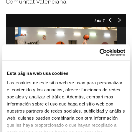
Comunitat Valenciana.
1
de 7
Esta página web usa cookies
Las cookies de este sitio web se usan para personalizar
el contenido y los anuncios, ofrecer funciones de redes
sociales y analizar el tráfico. Además, compartimos
información sobre el uso que haga del sitio web con
nuestros partners de redes sociales, publicidad y análisis
En un partido dominado desde el inicio, los
web, quienes pueden combinarla con otra información
jugadores del CB Pego han derrotado a CB
que les haya proporcionado o que hayan recopilado a
partir del uso que haya hecho de sus servicios.