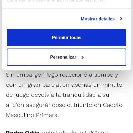
La Vila por 88-64. Tras superar los 20
puntos de ventaja en el 2º periodo, los
Mostrar detalles
locales sólo tenían que saber conservar su
ventaja en la segunda parte, pero los
Permitir todas
jugadores de La Vila Joiosa se lo pusieron
muy difícil nada más comenzar el 3º
Personalizar
periodo, reduciendo esa renta a la mitad.
Sin embargo, Pego reaccionó a tiempo y
con un gran parcial en apenas un minuto
de juego devolvía la tranquilidad a su
afición asegurándose el triunfo en Cadete
Masculino Primera.
Pedro Ortiz
, delegado de la FBCV en