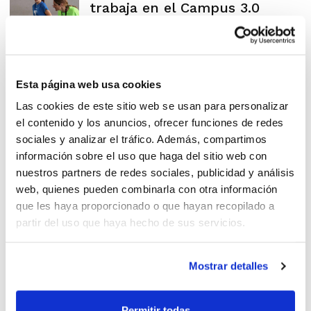
trabaja en el Campus 3.0
Esta página web usa cookies
Mejora tu rendimiento con el
Las cookies de este sitio web se usan para personalizar
Campus 3.0
el contenido y los anuncios, ofrecer funciones de redes
sociales y analizar el tráfico. Además, compartimos
información sobre el uso que haga del sitio web con
nuestros partners de redes sociales, publicidad y análisis
web, quienes pueden combinarla con otra información
¡El Verano FBCV abre
que les haya proporcionado o que hayan recopilado a
partir del uso que haya hecho de sus servicios.
inscripciones!
Mostrar detalles
Permitir todas