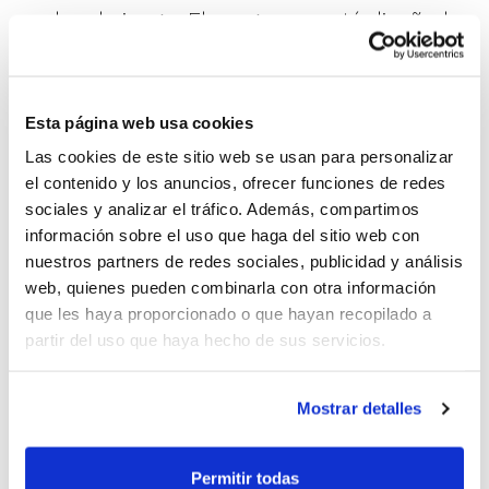
reales de juego. El programa está diseñado
para trabajar aspectos concretos del
baloncesto con una metodología
Esta página web usa cookies
actualizada, incluyendo la
profundización
Las cookies de este sitio web se usan para personalizar
en el 3×3
, lo que permite trasladar
el contenido y los anuncios, ofrecer funciones de redes
directamente lo aprendido a la
sociales y analizar el tráfico. Además, compartimos
información sobre el uso que haga del sitio web con
competición.
nuestros partners de redes sociales, publicidad y análisis
web, quienes pueden combinarla con otra información
Otro de los pilares que define el Campus
que les haya proporcionado o que hayan recopilado a
partir del uso que haya hecho de sus servicios.
3.0 es la
atención individualizada
. El
trabajo en grupos reducidos facilita un
Mostrar detalles
seguimiento cercano de cada jugador/a,
permitiendo adaptar los contenidos a sus
Permitir todas