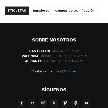
ETIQUETAS
jugadores
campus de tecnificación
SOBRE NOSOTROS
CASTELLON
MAYOR 100 3º 17ª
VALENCIA
MONESTIR DE POBLET 14 1ª 3º
ALICANTE
CIUDAD DE MATANZAS 12
Contáctanos:
fbcv@fbcv.es
SÍGUENOS