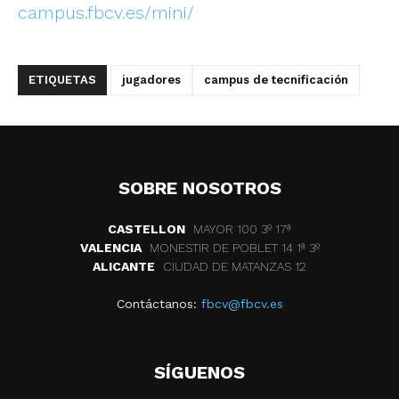
campus.fbcv.es/mini/
ETIQUETAS
jugadores
campus de tecnificación
SOBRE NOSOTROS
CASTELLON
MAYOR 100 3º 17ª
VALENCIA
MONESTIR DE POBLET 14 1ª 3º
ALICANTE
CIUDAD DE MATANZAS 12
Contáctanos:
fbcv@fbcv.es
SÍGUENOS