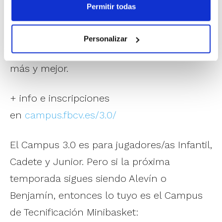
evolucionar de verdad en el juego.
Permitir todas
Corrección técnica, toma de decisiones,
trabajo específico y feedback constante en
Personalizar
una experiencia diseñada para avanzar
más y mejor.
+ info e inscripciones
en
campus.fbcv.es/3.0/
El Campus 3.0 es para jugadores/as Infantil,
Cadete y Junior. Pero si la próxima
temporada sigues siendo Alevín o
Benjamín, entonces lo tuyo es el Campus
de Tecnificación Minibasket: