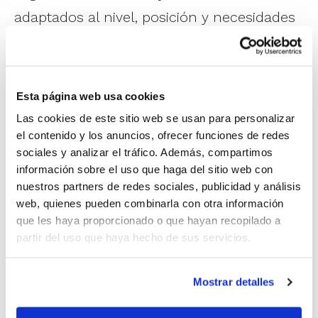
adaptados al nivel, posición y necesidades
de cada participante. Porque mejorar no es
entrenar todos igual, sino ayudar a cada
jugador/a a desarrollar su máximo
Esta página web usa cookies
potencial.
Las cookies de este sitio web se usan para personalizar
el contenido y los anuncios, ofrecer funciones de redes
sociales y analizar el tráfico. Además, compartimos
¡Te esperamos! Del 29 de junio al 3 de julio
información sobre el uso que haga del sitio web con
– Alicante.
Colegio Calasancio
nuestros partners de redes sociales, publicidad y análisis
– Valencia.
Colegio El Pilar
web, quienes pueden combinarla con otra información
que les haya proporcionado o que hayan recopilado a
partir del uso que haya hecho de sus servicios.
Con el apoyo de la tecnología, el análisis
biomecánico y un equipo técnico
Mostrar detalles
especializado, cada detalle cuenta para