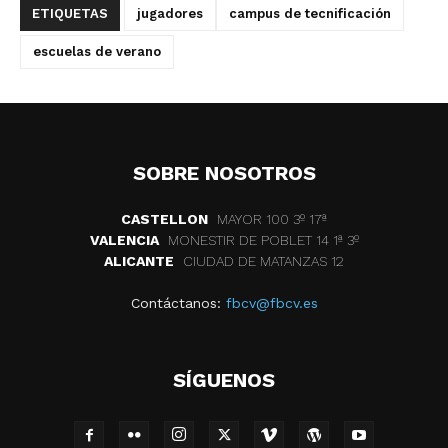
ETIQUETAS
jugadores
campus de tecnificación
escuelas de verano
SOBRE NOSOTROS
CASTELLON
MAYOR 100 3º 17ª
VALENCIA
MONESTIR DE POBLET 14 1ª 3º
ALICANTE
CIUDAD DE MATANZAS 12
Contáctanos:
fbcv@fbcv.es
SÍGUENOS