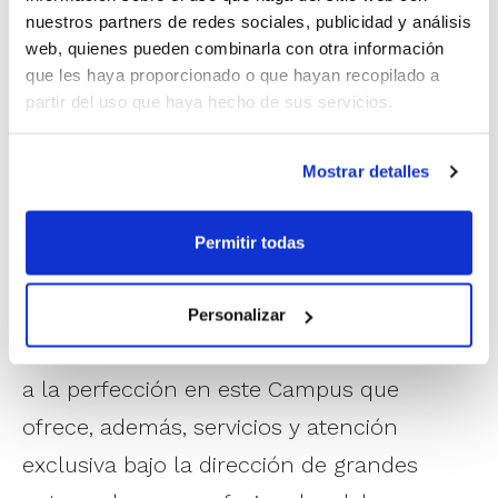
nuestros partners de redes sociales, publicidad y análisis
CAMPUS DE TECNIFICACIÓN MINIBASKET
web, quienes pueden combinarla con otra información
que les haya proporcionado o que hayan recopilado a
Los jugadores y jugadoras nacidos/as entre
partir del uso que haya hecho de sus servicios.
los años 2015 y 2018 son las generaciones
que van a poder disfrutar este año del
Mostrar detalles
Campus Mini de referencia en la Comunitat
Valenciana. En esta edición, sus fechas
Permitir todas
son
del 21 al 27 de junio
en las
instalaciones de Salesianos Godelleta-Casa
Personalizar
Don Bosco. Baloncesto y diversión se unen
a la perfección en este Campus que
ofrece, además, servicios y atención
exclusiva bajo la dirección de grandes