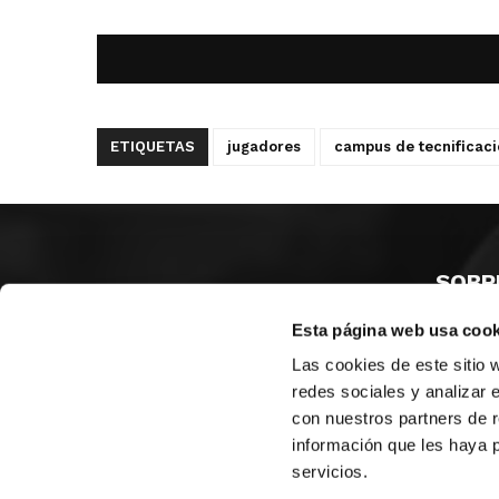
ETIQUETAS
jugadores
campus de tecnificaci
SOBR
Esta página web usa cook
CASTE
VALENC
Las cookies de este sitio 
ALICAN
redes sociales y analizar 
con nuestros partners de r
Contáct
información que les haya 
servicios.