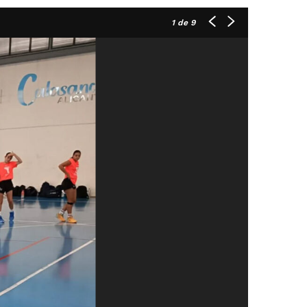
1
de 9