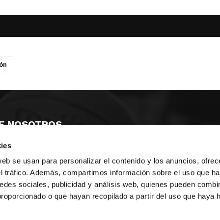
ón
E NOSOTROS
ies
LLON
MAYOR 100 3º 17ª
IA
MONESTIR DE POBLET 14 1ª 3º
web se usan para personalizar el contenido y los anuncios, ofrec
TE
CIUDAD DE MATANZAS 12
el tráfico. Además, compartimos información sobre el uso que ha
edes sociales, publicidad y análisis web, quienes pueden combin
anos:
fbcv@fbcv.es
proporcionado o que hayan recopilado a partir del uso que haya