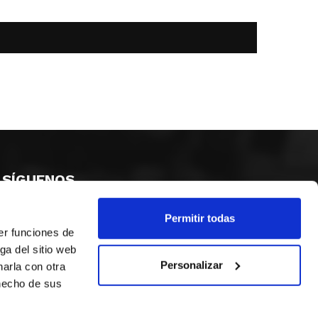
SÍGUENOS
Permitir todas
er funciones de
ga del sitio web
Personalizar
arla con otra
 hecho de sus