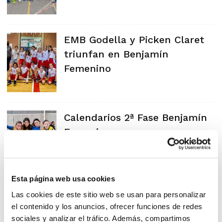
EMB Godella y Picken Claret
triunfan en Benjamín
Femenino
Calendarios 2ª Fase Benjamín
Femenino
Esta página web usa cookies
El Pilar despunta en Benjamín
Las cookies de este sitio web se usan para personalizar
el contenido y los anuncios, ofrecer funciones de redes
Femenino
sociales y analizar el tráfico. Además, compartimos