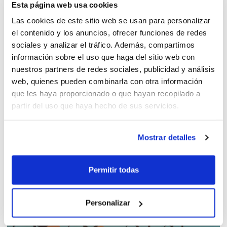
Esta página web usa cookies
Las cookies de este sitio web se usan para personalizar
el contenido y los anuncios, ofrecer funciones de redes
Derechos de inscripción Senior y
sociales y analizar el tráfico. Además, compartimos
Junior 2014/2015
información sobre el uso que haga del sitio web con
nuestros partners de redes sociales, publicidad y análisis
web, quienes pueden combinarla con otra información
NBF Castelló y Talleres B&B Godella
que les haya proporcionado o que hayan recopilado a
se juegan el liderato
partir del uso que haya hecho de sus servicios.
Mostrar detalles
FASHION
Permitir todas
Personalizar