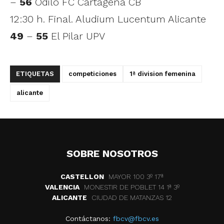
–
56
Odilo FC Cartagena CB
12:30 h. Final. Aludium Lucentum Alicante
49
–
55
El Pilar UPV
ETIQUETAS
competiciones
1ª division femenina
alicante
SOBRE NOSOTROS
CASTELLON
MAYOR 100 3º 17ª
VALENCIA
MONESTIR DE POBLET 14 1ª 3º
ALICANTE
CIUDAD DE MATANZAS 12
Contáctanos:
fbcv@fbcv.es