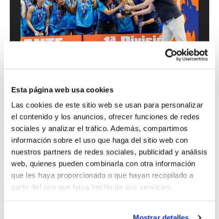
Esta página web usa cookies
Comenzaba la Final con un anfitrión más
Las cookies de este sitio web se usan para personalizar
entonado. La ventaja inicial de 9-2 de
el contenido y los anuncios, ofrecer funciones de redes
Aludium Lucentum Alicante en los
sociales y analizar el tráfico. Además, compartimos
información sobre el uso que haga del sitio web con
primeros cuatro minutos de partido
nuestros partners de redes sociales, publicidad y análisis
obligaban al entrenador de El Pilar-UPV a
web, quienes pueden combinarla con otra información
pedir su primer tiempo muerto, que
que les haya proporcionado o que hayan recopilado a
partir del uso que haya hecho de sus servicios.
cumplió su cometido y frenó
momentáneamente el ritmo lucentino. Las
Mostrar detalles