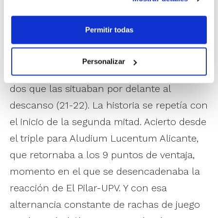
locales volvieron a apretar poco después y
de nuevo se hicieron con una pequeña
Permitir todas
renta, que en esta ocasión fue remontada
por las pilaristas con dos triples
Personalizar
consecutivos y otra importante canasta de
dos que las situaban por delante al
descanso (21-22). La historia se repetía con
el inicio de la segunda mitad. Acierto desde
el triple para Aludium Lucentum Alicante,
que retornaba a los 9 puntos de ventaja,
momento en el que se desencadenaba la
reacción de El Pilar-UPV. Y con esa
alternancia constante de rachas de juego