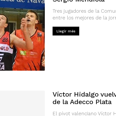
Tres jugadores de la Comu
entre los mejores de la jo
Llegir més
Víctor Hidalgo vuelv
de la Adecco Plata
El pívot valenciano Víctor 