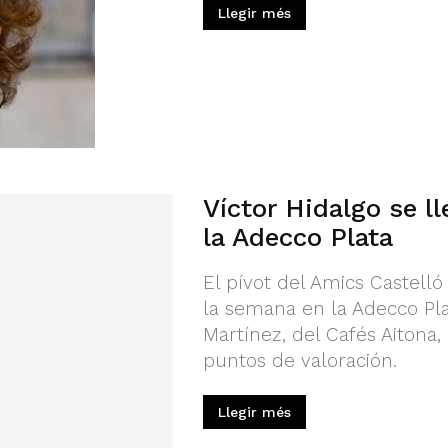
Llegir més
Víctor Hidalgo se l
la Adecco Plata
El pívot del Amics Castell
la semana en la Adecco Pl
Martínez, del Cafés Aiton
puntos de valoración.
Llegir més