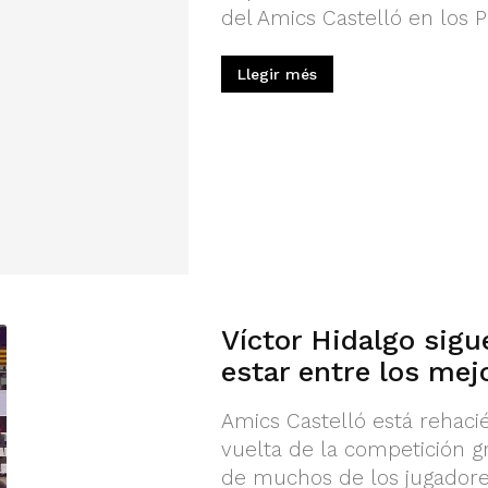
del Amics Castelló en los P
Llegir més
Víctor Hidalgo sigu
estar entre los mej
Amics Castelló está rehaci
vuelta de la competición g
de muchos de los jugadores