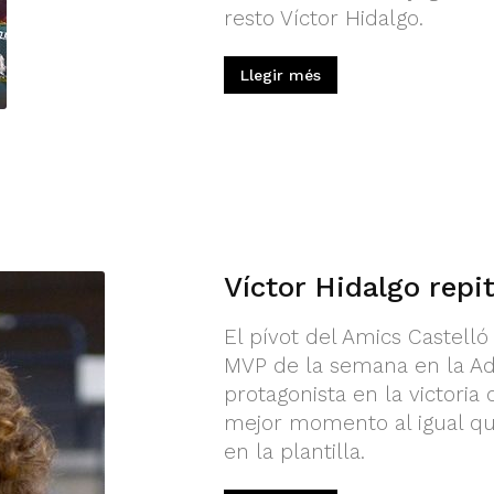
resto Víctor Hidalgo.
Llegir més
Víctor Hidalgo repi
El pívot del Amics Castell
MVP de la semana en la Ade
protagonista en la victoria
mejor momento al igual qu
en la plantilla.