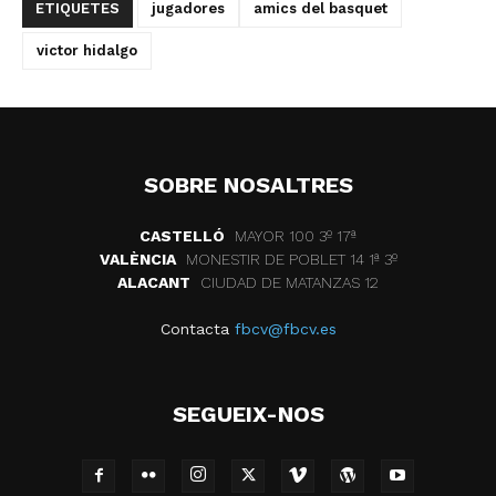
ETIQUETES
jugadores
amics del basquet
victor hidalgo
SOBRE NOSALTRES
CASTELLÓ
MAYOR 100 3º 17ª
VALÈNCIA
MONESTIR DE POBLET 14 1ª 3º
ALACANT
CIUDAD DE MATANZAS 12
Contacta
fbcv@fbcv.es
SEGUEIX-NOS