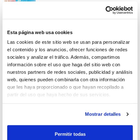
Los 12 jugadores del
Esta página web usa cookies
Preolímpico de Valencia
Las cookies de este sitio web se usan para personalizar
el contenido y los anuncios, ofrecer funciones de redes
sociales y analizar el tráfico. Además, compartimos
información sobre el uso que haga del sitio web con
nuestros partners de redes sociales, publicidad y análisis
web, quienes pueden combinarla con otra información
Apunta't al Plaza 3×3
que les haya proporcionado o que hayan recopilado a
CaixaBank a València!
partir del uso que haya hecho de sus servicios.
Mostrar detalles
Abonaments a la venda per al
Permitir todas
Preolímpic de València