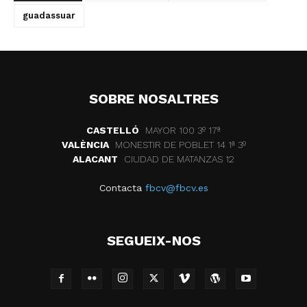
guadassuar
SOBRE NOSALTRES
CASTELLÓ
MAYOR 100 3º 17ª
VALÈNCIA
MONESTIR DE POBLET 14 1ª 3º
ALACANT
CIUDAD DE MATANZAS 12
Contacta
fbcv@fbcv.es
SEGUEIX-NOS