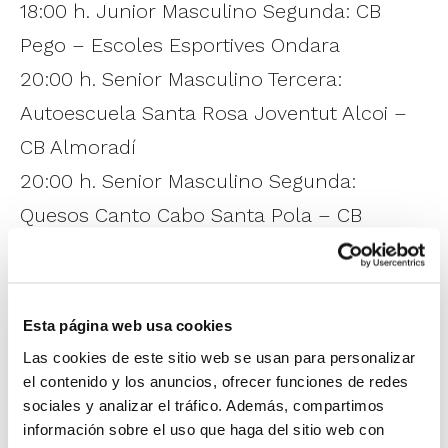
18:00 h. Junior Masculino Segunda: CB
Pego – Escoles Esportives Ondara
20:00 h. Senior Masculino Tercera:
Autoescuela Santa Rosa Joventut Alcoi –
CB Almoradí
20:00 h. Senior Masculino Segunda:
Quesos Canto Cabo Santa Pola – CB
Banyeres
FINALES TF 2026 – EDICIÓN VALENCIA
Esta página web usa cookies
Las cookies de este sitio web se usan para personalizar
Pabellón Municipal de Carcaixent –
el contenido y los anuncios, ofrecer funciones de redes
Sábado 13 de junio
sociales y analizar el tráfico. Además, compartimos
información sobre el uso que haga del sitio web con
10:00 h. Benjamín Mixto Primera: Escola