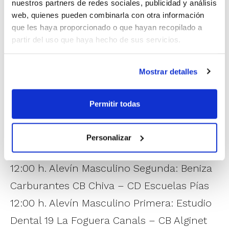
nuestros partners de redes sociales, publicidad y análisis
Bàsquet NB Torrent – CB Escolapias
web, quienes pueden combinarla con otra información
que les haya proporcionado o que hayan recopilado a
10:00 h. Benjamín Mixto Segunda: Xesca
partir del uso que haya hecho de sus servicios.
Penalba Fisioterapeuta CNB Xàtiva –
Picanya Bàsquet Futurpiso
Mostrar detalles
10:00 h. Infantil Femenino Segunda: JJ
Autonivelantes CSA Carcaixent – Smart
Permitir todas
Project Building Bàsquet Morvedre
12:00 h. Alevín Femenino Primera: Picken
Personalizar
Claret – Logos Basket Sedaví Woodea
12:00 h. Alevín Masculino Segunda: Beniza
Carburantes CB Chiva – CD Escuelas Pías
12:00 h. Alevín Masculino Primera: Estudio
Dental 19 La Foguera Canals – CB Alginet