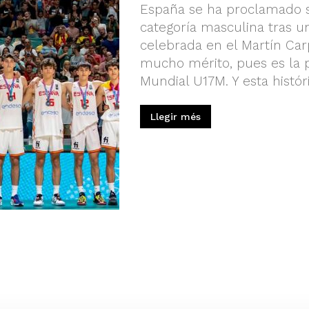
España se ha proclamado
categoría masculina tras u
celebrada en el Martín Car
mucho mérito, pues es la p
Mundial U17M. Y esta histór
Llegir més