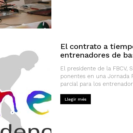
El contrato a tiemp
entrenadores de ba
El presidente de la FBCV, S
ponentes en una Jornada F
parcial para los entrenado
Llegir més