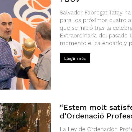
Salvador Fabregat Tatay ha
para los próximos cuatro a
que se inició tras la celeb
Extraordinaria del pasado 1
momento el calendario y pr
Llegir més
“Estem molt satisfe
d'Ordenació Profes
La Ley de Ordenación Profe