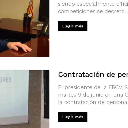
siendo especialmente difíci
competiciones se decretó...
Llegir més
Contratación de per
El presidente de la FBCV, S
martes 9 de junio en una C
la contratación de personal
Llegir més