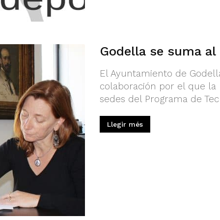
Godella se suma al
El Ayuntamiento de Godell
colaboración por el que la 
sedes del Programa de Tecn
Llegir més