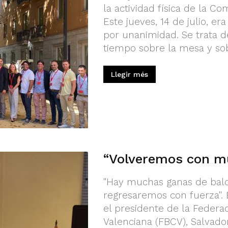
la actividad física de la C
Este jueves, 14 de julio, e
por unanimidad. Se trata d
tiempo sobre la mesa y sob
Llegir més
“Volveremos con mu
"Hay muchas ganas de balo
regresaremos con fuerza". 
el presidente de la Federa
Valenciana (FBCV), Salvado