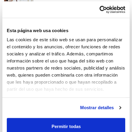
Torneo Infantil de Selecciones
Esta página web usa cookies
en Sagunto
Las cookies de este sitio web se usan para personalizar
el contenido y los anuncios, ofrecer funciones de redes
sociales y analizar el tráfico. Además, compartimos
información sobre el uso que haga del sitio web con
nuestros partners de redes sociales, publicidad y análisis
web, quienes pueden combinarla con otra información
Finalistas IR Zonal
que les haya proporcionado o que hayan recopilado a
partir del uso que haya hecho de sus servicios.
Mostrar detalles
Ramón García enseñó cuándo
Permitir todas
aplicar el ritmo