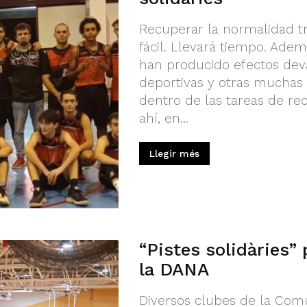
Recuperar la normalidad t
fácil. Llevará tiempo. Ade
han producido efectos deva
deportivas y otras mucha
dentro de las tareas de rec
ahí, en...
Llegir més
“Pistes solidàries” 
la DANA
Diversos clubes de la Com