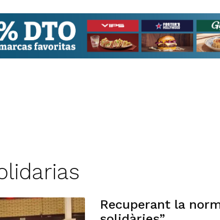
olidarias
Recuperant la norm
solidàries”