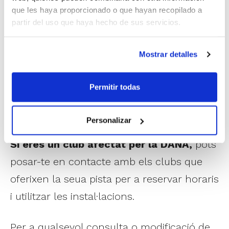
equips puguen entrenar i disputar els seus
que les haya proporcionado o que hayan recopilado a
partir del uso que haya hecho de sus servicios.
partits, indicant les franges horàries en les
quals es podria fer ús. És important
Mostrar detalles
especificar el màxim possible els dies i
horaris que estan lliures
(per exemple,
Permitir todas
dilluns de 18.00 a 19.30 i dissabtes d'11.00 a
13.00)
.
Personalizar
Si eres un club afectat per la DANA,
pots
posar-te en contacte amb els clubs que
oferixen la seua pista per a reservar horaris
i utilitzar les instal·lacions.
Per a qualsevol consulta o modificació de