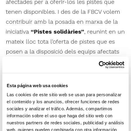
afectades per a oferir-los les pistes que
tenen disponibles. I des de la FBCV volem
contribuir amb la posada en marxa de la
iniciativa
“Pistes solidàries”
, reunint en un
mateix lloc tota l'oferta de pistes que es
posen a la disposició dels equips afectats
per la DANA perquè estos puguen entrenar
i jugar partits.
Esta página web usa cookies
Pots participar en “Pistes solidàries”
fent
Las cookies de este sitio web se usan para personalizar
click en el següent enllaç
.
el contenido y los anuncios, ofrecer funciones de redes
sociales y analizar el tráfico. Además, compartimos
Si eres un club amb pistes disponibles,
información sobre el uso que haga del sitio web con
nuestros partners de redes sociales, publicidad y análisis
pots oferir la teua instal·lació perquè altres
web, quienes pueden combinarla con otra información