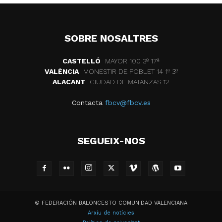
SOBRE NOSALTRES
CASTELLÓ
MAYOR 100 3º 17ª
VALÈNCIA
MONESTIR DE POBLET 14 1ª 3º
ALACANT
CIUDAD DE MATANZAS 12
Contacta
fbcv@fbcv.es
SEGUEIX-NOS
© FEDERACIÓN BALONCESTO COMUNIDAD VALENCIANA
Arxiu de notícies