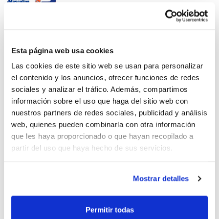
Ontinyent y Segorbe
Esta página web usa cookies
albergarán el Campeonato
Las cookies de este sitio web se usan para personalizar
el contenido y los anuncios, ofrecer funciones de redes
sociales y analizar el tráfico. Además, compartimos
información sobre el uso que haga del sitio web con
nuestros partners de redes sociales, publicidad y análisis
web, quienes pueden combinarla con otra información
CBC Manises-Quart, campió de
que les haya proporcionado o que hayan recopilado a
1ª Divisió Masculina
partir del uso que haya hecho de sus servicios.
Mostrar detalles
Fase Final 1ª División
Permitir todas
Masculina