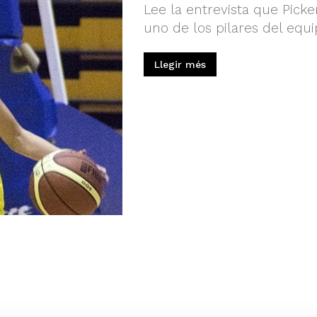
Lee la entrevista que Picke
uno de los pilares del equ
Llegir més