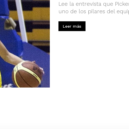
Lee la entrevista que Picke
uno de los pilares del equ
Leer más