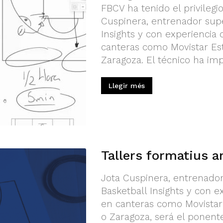
FBCV ha tenido el privileg
Cuspinera, entrenador supe
Insights y con experiencia
canteras como Movistar Est
Zaragoza. El técnico ha impa
Llegir més
Tallers formatius 
Jota Cuspinera, entrenado
Basketball Insights y con 
en canteras como Movistar 
o Zaragoza, será el ponent