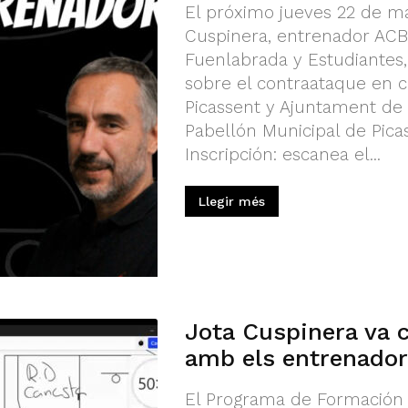
El próximo jueves 22 de ma
Cuspinera, entrenador ACB
Fuenlabrada y Estudiantes
sobre el contraataque en c
Picassent y Ajuntament de P
Pabellón Municipal de Pica
Inscripción: escanea el...
Llegir més
Jota Cuspinera va c
amb els entrenador
El Programa de Formación 