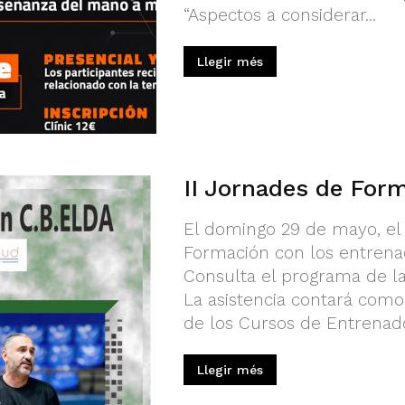
“Aspectos a considerar...
Llegir més
II Jornades de For
El domingo 29 de mayo, el 
Formación con los entrenad
Consulta el programa de la 
La asistencia contará como
de los Cursos de Entrenad
Llegir més