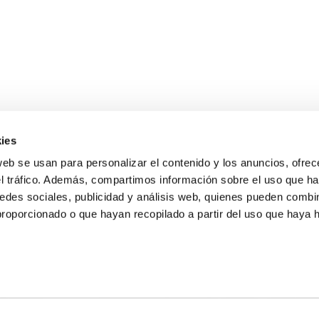
ies
web se usan para personalizar el contenido y los anuncios, ofrec
el tráfico. Además, compartimos información sobre el uso que ha
edes sociales, publicidad y análisis web, quienes pueden combin
proporcionado o que hayan recopilado a partir del uso que haya
E NOSALTRES
LLÓ
MAYOR 100 3º 17ª
IA
MONESTIR DE POBLET 14 1ª 3º
T
CIUDAD DE MATANZAS 12
ta
fbcv@fbcv.es