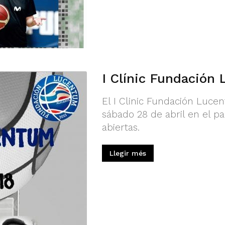
I Clínic Fundación
El I Clinic Fundación Luce
sábado 28 de abril en el pa
abiertas.
Llegir més