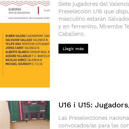
Siete jugadores del Valenci
Preselección U16 que dispu
masculino estarán Salvador
y en femenino, Mirembe Te
Caballero.
Llegir més
U16 i U15: Jugadors
Las Preselecciones nacional
convocados/as para las co