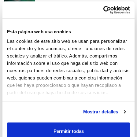
Cursos de Formación del CTA
Esta página web usa cookies
Las cookies de este sitio web se usan para personalizar
el contenido y los anuncios, ofrecer funciones de redes
sociales y analizar el tráfico. Además, compartimos
información sobre el uso que haga del sitio web con
nuestros partners de redes sociales, publicidad y análisis
web, quienes pueden combinarla con otra información
El entrenador: maestro en
que les haya proporcionado o que hayan recopilado a
comunicación
partir del uso que haya hecho de sus servicios.
Mostrar detalles
Actividad formativa del CTA en
Permitir todas
el Torneo de Selecciones