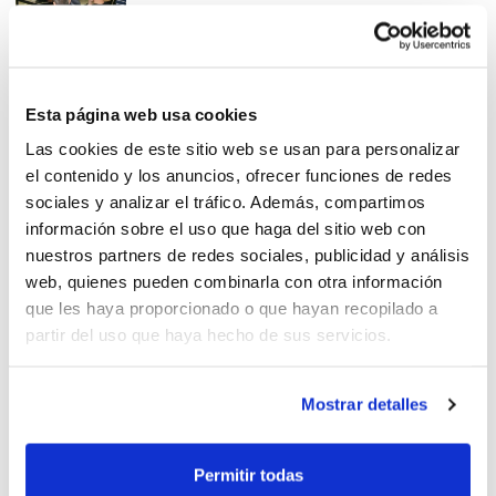
Formación Continua para
Esta página web usa cookies
Entrenadores Mayo-Junio
Las cookies de este sitio web se usan para personalizar
el contenido y los anuncios, ofrecer funciones de redes
sociales y analizar el tráfico. Además, compartimos
información sobre el uso que haga del sitio web con
nuestros partners de redes sociales, publicidad y análisis
web, quienes pueden combinarla con otra información
Los entrenadores de la
que les haya proporcionado o que hayan recopilado a
Comunidad siguen creciendo
partir del uso que haya hecho de sus servicios.
Mostrar detalles
Programa de Formación
Permitir todas
Permanente 2014