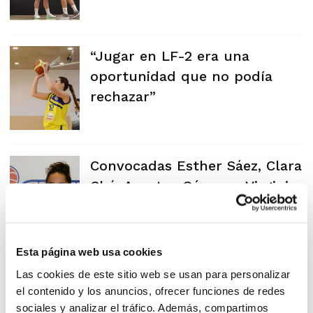
“Jugar en LF-2 era una
oportunidad que no podía
rechazar”
Convocadas Esther Sáez, Clara
Ché, Arantxa Gómez y Virginia
Sáez
Esta página web usa cookies
Culminan la concentración
Las cookies de este sitio web se usan para personalizar
el contenido y los anuncios, ofrecer funciones de redes
con las Pre-selecciones
sociales y analizar el tráfico. Además, compartimos