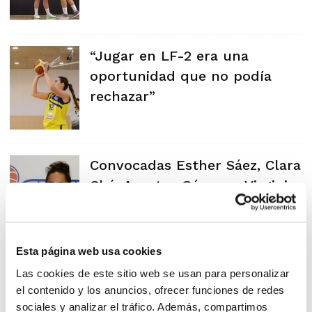
“Jugar en LF-2 era una
oportunidad que no podía
rechazar”
Convocadas Esther Sáez, Clara
Ché, Arantxa Gómez y Virginia
Sáez
Esta página web usa cookies
Culminan la concentración
Las cookies de este sitio web se usan para personalizar
el contenido y los anuncios, ofrecer funciones de redes
con las Pre-selecciones
sociales y analizar el tráfico. Además, compartimos