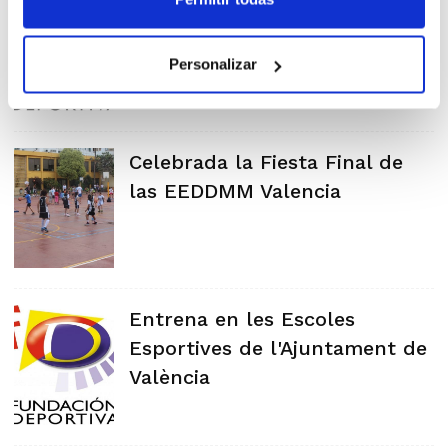
Trabaja en las Escuelas
Deportivas del Ayto. de
Valencia
Personalizar
Celebrada la Fiesta Final de
las EEDDMM Valencia
Entrena en les Escoles
Esportives de l'Ajuntament de
València