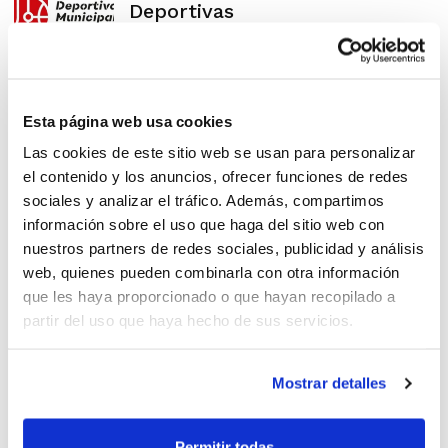
Deportivas
Esta página web usa cookies
Entrena en el IES El Cid de
Las cookies de este sitio web se usan para personalizar
Valencia
el contenido y los anuncios, ofrecer funciones de redes
sociales y analizar el tráfico. Además, compartimos
información sobre el uso que haga del sitio web con
nuestros partners de redes sociales, publicidad y análisis
web, quienes pueden combinarla con otra información
Escuelas Deportivas para
que les haya proporcionado o que hayan recopilado a
partir del uso que haya hecho de sus servicios.
entrenar durante el curso
escolar
Mostrar detalles
Permitir todas