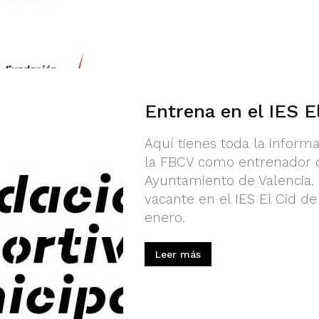
Entrena en el IES E
Aquí tienes toda la informa
la FBCV como entrenador 
Ayuntamiento de Valencia
vacante en el IES El Cid de
enero.
Leer más