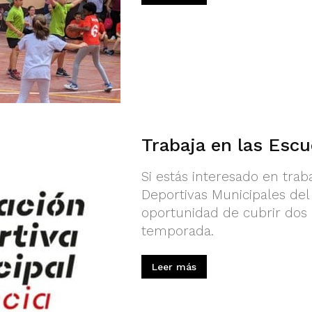
Trabaja en las Escu
Si estás interesado en tra
Deportivas Municipales del
oportunidad de cubrir dos 
temporada.
Leer más