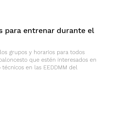
 para entrenar durante el
los grupos y horarios para todos
baloncesto que estén interesados en
o técnicos en las EEDDMM del