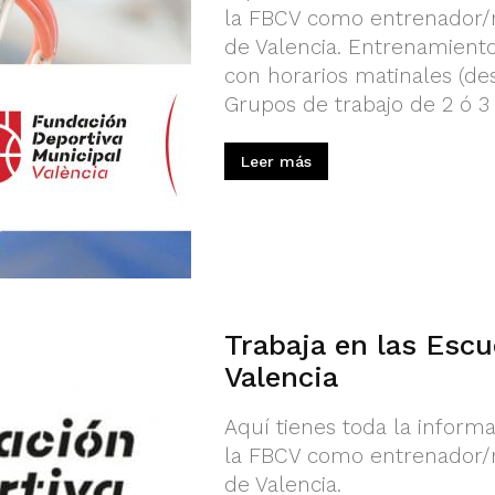
la FBCV como entrenador/
de Valencia. Entrenamiento
con horarios matinales (des
Grupos de trabajo de 2 ó 3 
Leer más
Trabaja en las Escu
Valencia
Aquí tienes toda la informa
la FBCV como entrenador/
de Valencia.