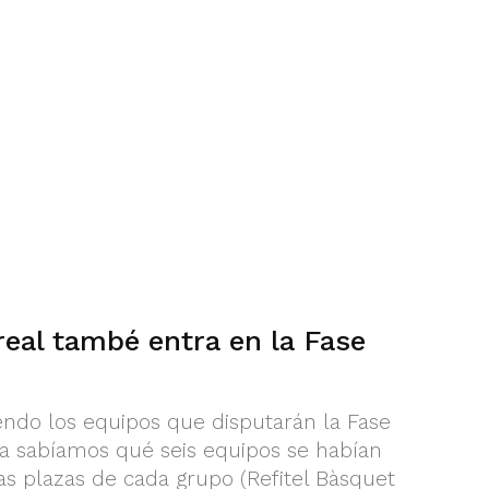
real també entra en la Fase
ndo los equipos que disputarán la Fase
 Ya sabíamos qué seis equipos se habían
as plazas de cada grupo (Refitel Bàsquet