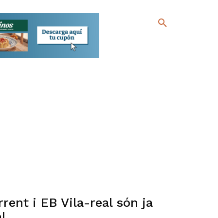
rent i EB Vila-real són ja
l