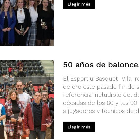
Llegir més
50 años de balonces
El Esportiu Basquet Vila-r
de oro este pasado fin de 
referencia ineludible del d
décadas de los 80 y los 90
a jugadores y técnicos de d
Llegir més