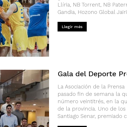
Llíria, NB Torrent, NB Pate
Gandia, Hozono Global Jairi
Llegir més
Gala del Deporte Pr
La Asociación de la Prensa
pasado fin de semana la qu
número veintitrés, en la q
de la provincia. Uno de lo
Santiago Senar, premiado co