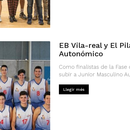
EB Vila-real y El Pi
Autonómico
Como finalistas de la Fase 
subir a Junior Masculino 
Llegir més