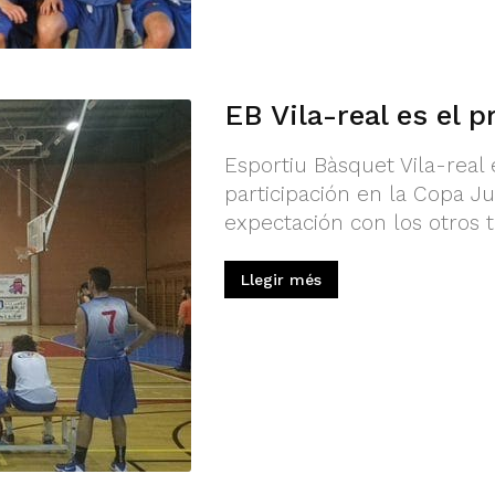
EB Vila-real es el p
Esportiu Bàsquet Vila-real
participación en la Copa J
expectación con los otros t
Llegir més