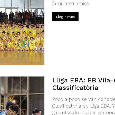
familiars i amics.
Llegir més
Lliga EBA: EB Vila-
Classificatòria
Poco a poco se van conocie
Clasificatoria de Liga EBA.
garantizado las dos primer