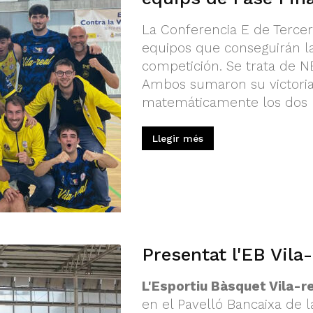
La Conferencia E de Tercer
equipos que conseguirán la 
competición. Se trata de NB
Ambos sumaron su victoria
matemáticamente los dos p
Llegir més
Presentat l'EB Vila
L'Esportiu Bàsquet Vila-r
en el Pavelló Bancaixa de l