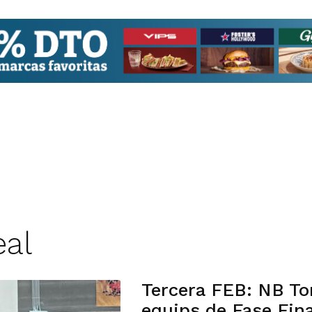
eal
Tercera FEB: NB Tor
equips de Fase Fina