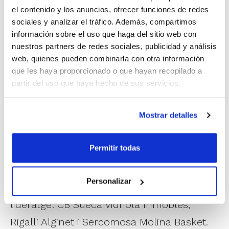
el contenido y los anuncios, ofrecer funciones de redes
derrotar 76-99 al CB Morvedre arribant als
sociales y analizar el tráfico. Además, compartimos
2.000 punts anotats en la temporada.
información sobre el uso que haga del sitio web con
nuestros partners de redes sociales, publicidad y análisis
web, quienes pueden combinarla con otra información
que les haya proporcionado o que hayan recopilado a
partir del uso que haya hecho de sus servicios.
Mostrar detalles
Permitir todas
Mentres, en el Grup E-B està tot per decidir
Personalizar
amb tres equips empatats a punts pel
lideratge: CB Sueca Vidriola Inmobles,
Rigalli Alginet i Sercomosa Molina Basket.