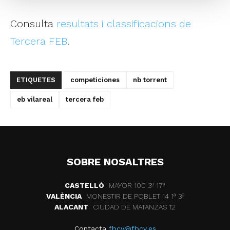
Consulta
resultats i classificacions de
Tercera FEB
.
ETIQUETES
competiciones
nb torrent
eb vilareal
tercera feb
SOBRE NOSALTRES
CASTELLÓ
MAYOR 100 3º 17ª
VALÈNCIA
MONESTIR DE POBLET 14 1ª 3º
ALACANT
CIUDAD DE MATANZAS 12
Contacta
fbcv@fbcv.es