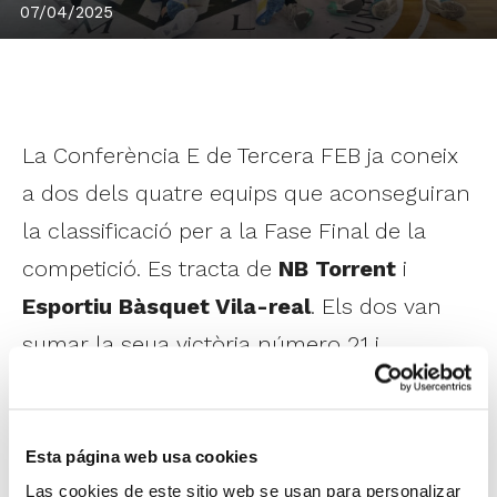
07/04/2025
La Conferència E de Tercera FEB ja coneix
a dos dels quatre equips que aconseguiran
la classificació per a la Fase Final de la
competició. Es tracta de
NB Torrent
i
Esportiu Bàsquet Vila-real
. Els dos van
sumar la seua victòria número 21 i
s'asseguren així matemàticament els dos
primers llocs del Grup E-A. El NB Torrent va
véncer al Jovens L'Eliana (75-77) en un
Esta página web usa cookies
Las cookies de este sitio web se usan para personalizar
ajustat final, i l'Esportiu Bàsquet Vila-real va