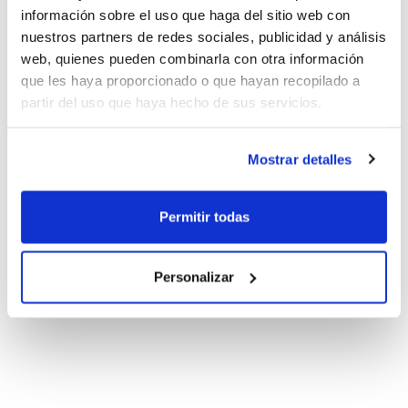
España Junior Femenino
información sobre el uso que haga del sitio web con
nuestros partners de redes sociales, publicidad y análisis
web, quienes pueden combinarla con otra información
que les haya proporcionado o que hayan recopilado a
partir del uso que haya hecho de sus servicios.
Campeonato de España Junior
Femenino
Mostrar detalles
Permitir todas
Personalizar