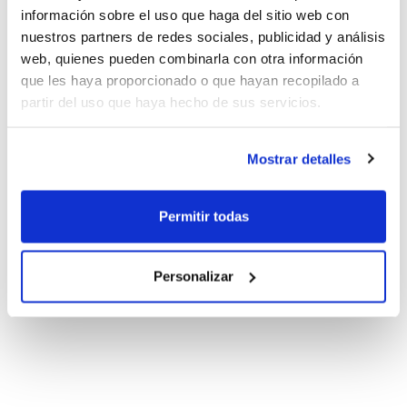
España Junior Femenino
información sobre el uso que haga del sitio web con
nuestros partners de redes sociales, publicidad y análisis
web, quienes pueden combinarla con otra información
que les haya proporcionado o que hayan recopilado a
partir del uso que haya hecho de sus servicios.
Campeonato de España Junior
Femenino
Mostrar detalles
Permitir todas
Personalizar