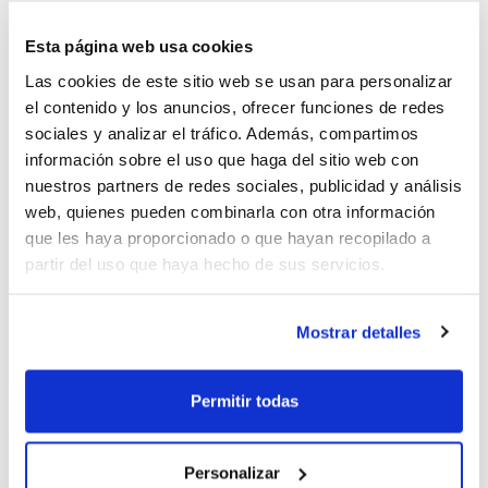
Selecciones Autonómicas
Esta página web usa cookies
Las cookies de este sitio web se usan para personalizar
el contenido y los anuncios, ofrecer funciones de redes
sociales y analizar el tráfico. Además, compartimos
Calendari del Campionat
información sobre el uso que haga del sitio web con
d'Espanya Minibasket
nuestros partners de redes sociales, publicidad y análisis
web, quienes pueden combinarla con otra información
que les haya proporcionado o que hayan recopilado a
partir del uso que haya hecho de sus servicios.
Preparados para disfrutar del
Mostrar detalles
Campeonato de España
Permitir todas
Personalizar