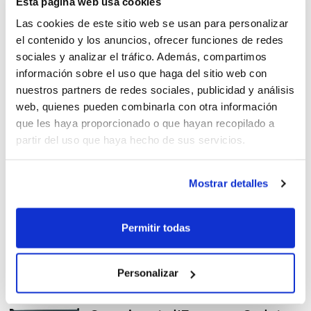
Esta página web usa cookies
Lucentum y Valencia pasan a
Las cookies de este sitio web se usan para personalizar
octavos
el contenido y los anuncios, ofrecer funciones de redes
sociales y analizar el tráfico. Además, compartimos
información sobre el uso que haga del sitio web con
nuestros partners de redes sociales, publicidad y análisis
Repiten victoria Claret, BF San
web, quienes pueden combinarla con otra información
Blas y Valencia BC
que les haya proporcionado o que hayan recopilado a
partir del uso que haya hecho de sus servicios.
Mostrar detalles
Arranca el Campeonato de
España Cadete
Permitir todas
Personalizar