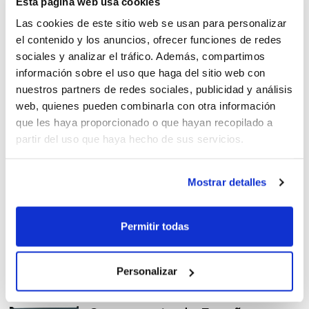
Esta página web usa cookies
Lucentum y Valencia pasan a
Las cookies de este sitio web se usan para personalizar
octavos
el contenido y los anuncios, ofrecer funciones de redes
sociales y analizar el tráfico. Además, compartimos
información sobre el uso que haga del sitio web con
nuestros partners de redes sociales, publicidad y análisis
Repiten victoria Claret, BF San
web, quienes pueden combinarla con otra información
Blas y Valencia BC
que les haya proporcionado o que hayan recopilado a
partir del uso que haya hecho de sus servicios.
Mostrar detalles
Arranca el Campeonato de
España Cadete
Permitir todas
Personalizar