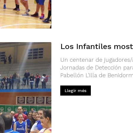
Los Infantiles mos
Un centenar de jugadores/a
Jornadas de Detección para 
Pabellón L'Illa de Benidorm
Llegir més