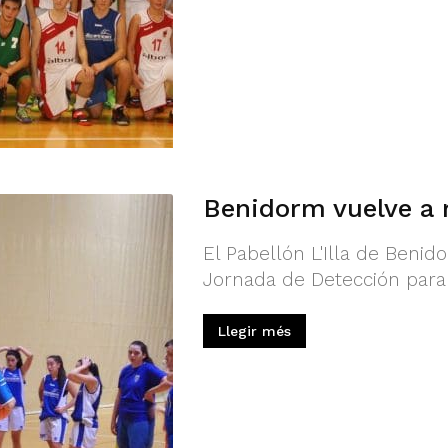
Benidorm vuelve a r
El Pabellón L'Illa de Beni
Jornada de Detección para j
Llegir més