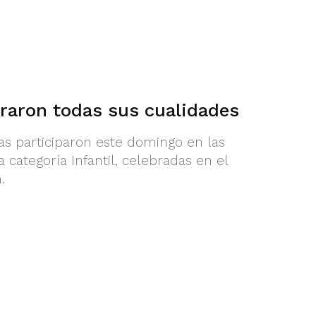
traron todas sus cualidades
s participaron este domingo en las
categoría Infantil, celebradas en el
.