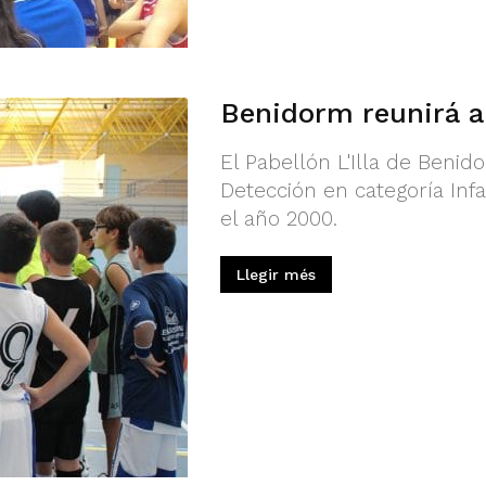
Benidorm reunirá a
El Pabellón L'Illa de Beni
Detección en categoría Infan
el año 2000.
Llegir més