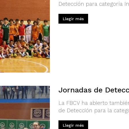
Detección para categoría Inf
Llegir més
Jornadas de Detecci
La FBCV ha abierto también
de Detección para la categor
Llegir més