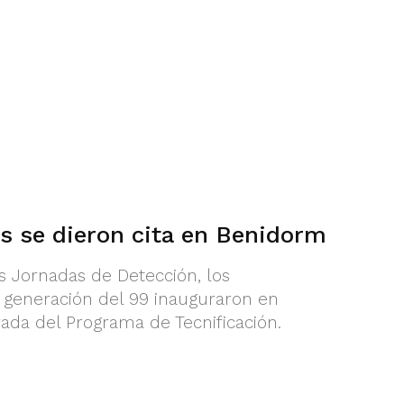
s se dieron cita en Benidorm
es Jornadas de Detección, los
 generación del 99 inauguraron en
da del Programa de Tecnificación.