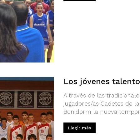
Los jóvenes talento
A través de las tradicional
jugadores/as Cadetes de la
Benidorm la nueva tempora
Llegir més