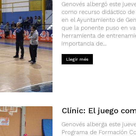
Genovés albergó este jueve
como recurso didáctico de
en el Ayuntamiento de Geno
que la ponente puso en val
herramienta de entrenamie
importancia de...
Llegir més
Clínic: El juego co
Genovés alberga este jueve
Programa de Formación Con