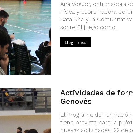
Ana Veguer, entrenadora d
Física y coordinadora de p
Cataluña y la Comunitat Vale
sobre El juego como...
Llegir més
Actividades de for
Genovés
El Programa de Formación 
tiene previsto para la pró
nuevas actividades. 22 de o