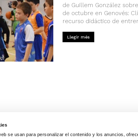
de Guillem González sobre 
de octubre en Genovés: Cl
recurso didáctico de entren
Llegir més
ies
web se usan para personalizar el contenido y los anuncios, ofrec