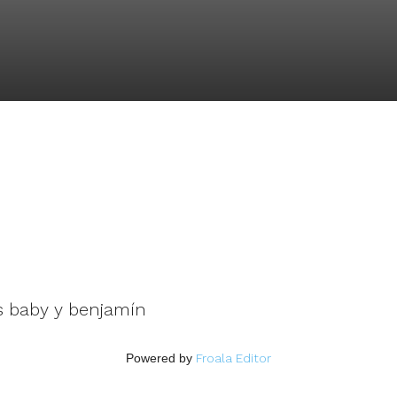
s baby y benjamín
Powered by
Froala Editor