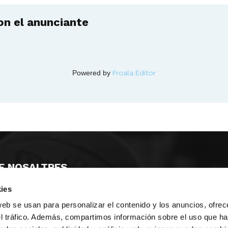
n el anunciante
Powered by
Froala Editor
E NOSALTRES
ies
LLÓ
MAYOR 100 3º 17ª
IA
MONESTIR DE POBLET 14 1ª 3º
web se usan para personalizar el contenido y los anuncios, ofrec
T
CIUDAD DE MATANZAS 12
el tráfico. Además, compartimos información sobre el uso que ha