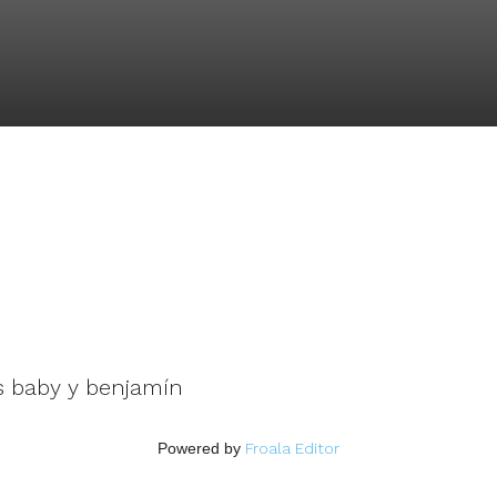
s baby y benjamín
Powered by
Froala Editor