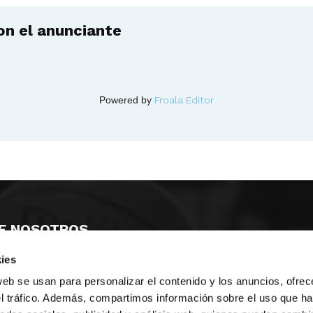
n el anunciante
Powered by
Froala Editor
E NOSOTROS
ies
LLON
MAYOR 100 3º 17ª
IA
MONESTIR DE POBLET 14 1ª 3º
web se usan para personalizar el contenido y los anuncios, ofrec
TE
CIUDAD DE MATANZAS 12
el tráfico. Además, compartimos información sobre el uso que ha