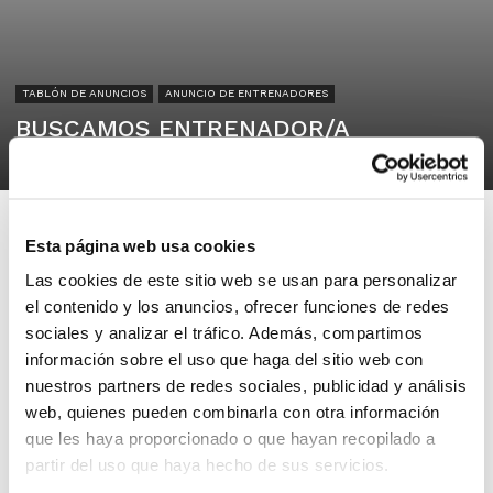
TABLÓN DE ANUNCIOS
ANUNCIO DE ENTRENADORES
BUSCAMOS ENTRENADOR/A
15/05/2026
Esta página web usa cookies
Las cookies de este sitio web se usan para personalizar
el contenido y los anuncios, ofrecer funciones de redes
F. C. D. Dominicos
sociales y analizar el tráfico. Además, compartimos
València
información sobre el uso que haga del sitio web con
nuestros partners de redes sociales, publicidad y análisis
web, quienes pueden combinarla con otra información
Buscamos entrenadores para nuestros
que les haya proporcionado o que hayan recopilado a
equipos de formación. Alta en
partir del uso que haya hecho de sus servicios.
seguridad social con nómina.