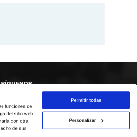
SÍGUENOS
Permitir todas
er funciones de
ga del sitio web
Personalizar
arla con otra
 hecho de sus