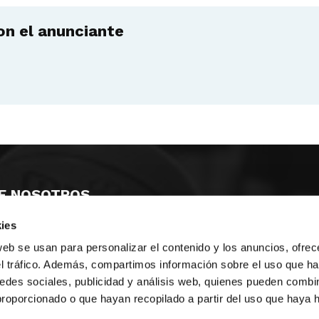
n el anunciante
E NOSOTROS
ies
LLON
MAYOR 100 3º 17ª
IA
MONESTIR DE POBLET 14 1ª 3º
web se usan para personalizar el contenido y los anuncios, ofrec
TE
CIUDAD DE MATANZAS 12
el tráfico. Además, compartimos información sobre el uso que ha
edes sociales, publicidad y análisis web, quienes pueden combin
anos:
fbcv@fbcv.es
proporcionado o que hayan recopilado a partir del uso que haya