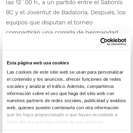
las 12´00 h., a un partido entre el Sabonis
BC y el Joventut de Badalona. Después, los
equipos que disputan el torneo
compartirán una comida de hermandad
todos juntos. La jornada de tarde
enfrentará, en el primer partido, al C.B.
Genovés y al Joventut de Badalona, y
Esta página web usa cookies
posteriormente al Valencia BC y al Sabonis
Las cookies de este sitio web se usan para personalizar
el contenido y los anuncios, ofrecer funciones de redes
BC, con el que ya se decidirán los partidos
sociales y analizar el tráfico. Además, compartimos
del domingo, donde a las 12´00 h. será la
información sobre el uso que haga del sitio web con
nuestros partners de redes sociales, publicidad y análisis
gran final.
web, quienes pueden combinarla con otra información
que les haya proporcionado o que hayan recopilado a
El evento, en el que como siempre el C.B.
partir del uso que haya hecho de sus servicios.
Genovés le pone mucho esfuerzo e ilusión,