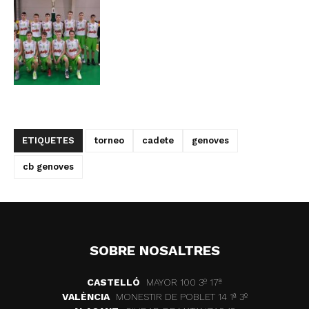
ETIQUETES
torneo
cadete
genoves
cb genoves
SOBRE NOSALTRES
CASTELLÓ
MAYOR 100 3º 17ª
VALÈNCIA
MONESTIR DE POBLET 14 1ª 3º