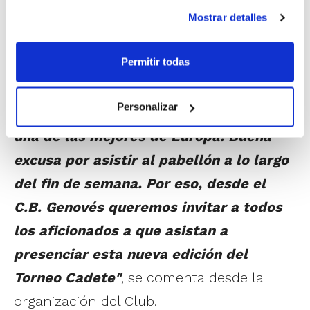
coincide este año además con el 20
Mostrar detalles
aniverario del Club.
"Es una buena
Permitir todas
oportunidad de ver el puro baloncesto
de formación, con tres de las mejores
Personalizar
canteras del país y este año también
una de las mejores de Europa. Buena
excusa por asistir al pabellón a lo largo
del fin de semana. Por eso, desde el
C.B. Genovés queremos invitar a todos
los aficionados a que asistan a
presenciar esta nueva edición del
Torneo Cadete"
, se comenta desde la
organización del Club.