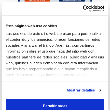
Esta página web usa cookies
De la seua mà, descobrim la importància
Las cookies de este sitio web se usan para personalizar
el contenido y los anuncios, ofrecer funciones de redes
que té el llenguatge no verbal, i com
sociales y analizar el tráfico. Además, compartimos
condiciona la dinàmica dels nostres equips
información sobre el uso que haga del sitio web con
nuestros partners de redes sociales, publicidad y análisis
de manera directa, atés que, depenent de
web, quienes pueden combinarla con otra información
la tonalitat que emprem en la veu, o la
que les haya proporcionado o que hayan recopilado a
partir del uso que haya hecho de sus servicios.
gesticulació que acompanya al nostre
missatge, podem donar-li una connotació
Mostrar detalles
o una altra al missatge que volem
transmetre.
Permitir todas