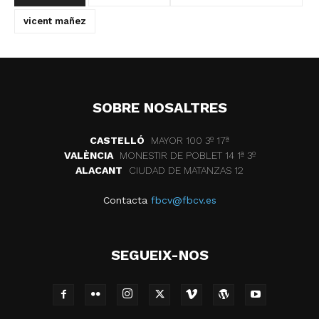
vicent mañez
SOBRE NOSALTRES
CASTELLÓ
MAYOR 100 3º 17ª
VALÈNCIA
MONESTIR DE POBLET 14 1ª 3º
ALACANT
CIUDAD DE MATANZAS 12
Contacta
fbcv@fbcv.es
SEGUEIX-NOS